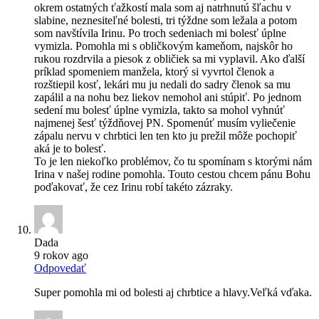
okrem ostatných ťažkostí mala som aj natrhnutú šľachu v
slabine, neznesiteľné bolesti, tri týždne som ležala a potom
som navštívila Irinu. Po troch sedeniach mi bolesť úplne
vymizla. Pomohla mi s obličkovým kameňom, najskôr ho
rukou rozdrvila a piesok z obličiek sa mi vyplavil. Ako ďalší
príklad spomeniem manžela, ktorý si vyvrtol členok a
rozštiepil kosť, lekári mu ju nedali do sadry členok sa mu
zapálil a na nohu bez liekov nemohol ani stúpiť. Po jednom
sedení mu bolesť úplne vymizla, takto sa mohol vyhnúť
najmenej šesť týždňovej PN. Spomenúť musím vyliečenie
zápalu nervu v chrbtici len ten kto ju prežil môže pochopiť
aká je to bolesť.
To je len niekoľko problémov, čo tu spomínam s ktorými nám
Irina v našej rodine pomohla. Touto cestou chcem pánu Bohu
poďakovať, že cez Irinu robí takéto zázraky.
Dada
9 rokov ago
Odpovedať
Super pomohla mi od bolesti aj chrbtice a hlavy.Veľká vďaka.