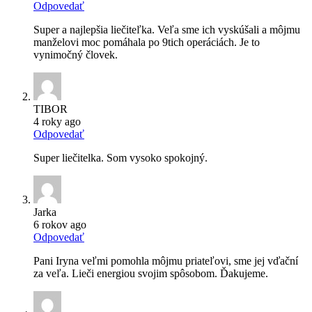
Odpovedať
Super a najlepšia liečiteľka. Veľa sme ich vyskúšali a môjmu
manželovi moc pomáhala po 9tich operáciách. Je to
vynimočný človek.
TIBOR
4 roky ago
Odpovedať
Super liečitelka. Som vysoko spokojný.
Jarka
6 rokov ago
Odpovedať
Pani Iryna veľmi pomohla môjmu priateľovi, sme jej vďační
za veľa. Lieči energiou svojim spôsobom. Ďakujeme.