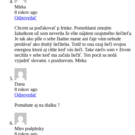
Mirka
8 rokov ago
Odpovedať
Chcem sa poďakovať p Irinke. Pomohlami zmojim
žaludkom už som neverila že ešte nájdem ozajstného liečiteľa.
Je tak ako píše o sebe žiadne maste ani čaje vám nebude
predávať ako druhý liečitelia. Totiž to ona ozaj lieči svojou
energiou ktorú aj cítite keď vás lieči. Take niečo som v živote
necítila v sebe keď ma začala liečiť. Ten pocit sa nedá
vyjadriť slovami. s pozdravom. Mirka
Dana
8 rokov ago
Odpovedať
Pomahate aj na dialku ?
Miro podplrsky
8 rokov ago