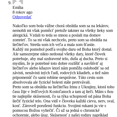
Emília
8 rokov ago
Odpovedať
Nakoľko som bola vážne chorá obrátila som sa na lekárov,
nemohli mi však pomôcť pretože takmer na všetky lieky som
alergická. Vzdali to teda so mnou a poslali ma domov
zomrieť. To sa mi však nechcelo, preto som sa obrátila na
liečiteľov. Stretla som ich veľa a mala som šťastie.
Každý mi pomohol podľa svojho daru od Boha ktorý dostal.
Ale samozrejme nikto nedostal všetky dary, ktoré človek
potrebuje, aby mal uzdravené telo, dušu aj ducha. Preto si
myslím, že je potrebné toto dobre rozlíšiť a navštíviť aj
liečiteľov alebo kňazov ktorí nám pomôžu oslobodiť sa od
závisti, nenávisti iných ľudí, rodových kliadieb, a tiež nám
pripomenúť čo sami robíme nesprávne. Túto cestu som
absolvovala ale fyzické bolesti stále pretrvávali.
Preto som sa obrátila na liečiteľku Irinu z Ukrajiny, ktorá toho
času žije v Jedľových Kostoľanoch a tam aj lieči. Mám s ňou
tie najlepšie skúsenosti, čo sa týka schopností od pána Boha
liečiť fyzické telo. Ona vidí v človeku každú cievu, nerv, sval,
kosť. Zároveň porušenú funkciu. Svojimi rukami ju vie s
pomocou Božou vyliečiť. Či už sa jedná o chronické
ochorenie, alebo úraz. Skúsenosť z našej rodiny napríklad